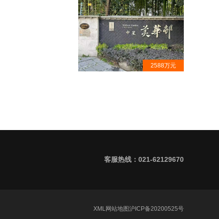
2588万元
中星美华邨·大平层出售·古北隐秘
豪宅小区· 专案代理
客服热线：021-62129670
XML
网站地图
沪ICP备20200525号