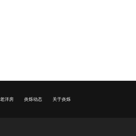
老洋房
炎烁动态
关于炎烁