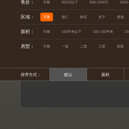
售价：
不限
500万以下
500-1000万
1000
区域：
不限
徐汇
静安
长宁
黄浦
面积：
不限
100平米以下
100-150平米
1
房型：
不限
一室
二室
三室
四室
排序方式：
默认
面积