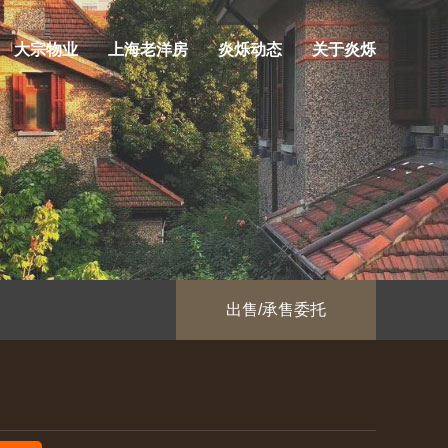
大宗物业
上海老洋房
炎烁动态
关于炎烁
出售/承售委托