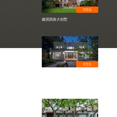
0万元
建国西路大别墅
0万元
安福路花园洋房,获奖设计,日式园
林风格