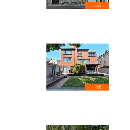
0万元
安福路沿街花园洋房 , 名人旧居,徐
汇区文物保护点
0万元
徐汇区湖南路千平独栋奢宅 , 带电
梯,耗资3000万装修打造