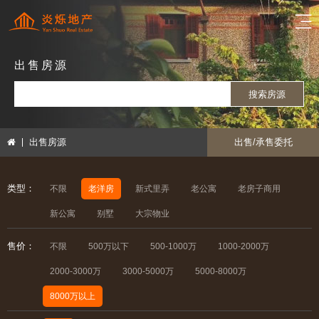
出售房源
搜索房源
出售房源
出售/承售委托
类型：
不限
老洋房
新式里弄
老公寓
老房子商用
新公寓
别墅
大宗物业
售价：
不限
500万以下
500-1000万
1000-2000万
2000-3000万
3000-5000万
5000-8000万
8000万以上