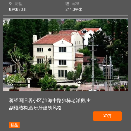
房型
面积
8房3厅3卫
244.3平米
蒋经国旧居小区,淮海中路独栋老洋房,主
副楼结构,西班牙建筑风格
¥0万
精品