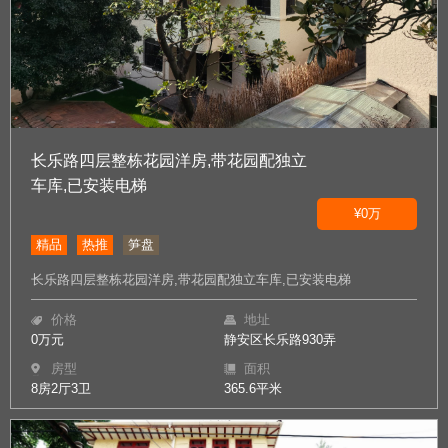
长乐路四层整栋花园洋房,带花园配独立
车库,已安装电梯
¥0万
精品
热推
笋盘
长乐路四层整栋花园洋房,带花园配独立车库,已安装电梯
价格
地址
0万元
静安区长乐路930弄
房型
面积
8房2厅3卫
365.6平米