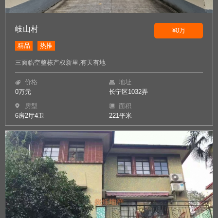
岐山村
¥0万
精品
热推
三面临空整栋产权新里,有天有地
价格
地址
0万元
长宁区1032弄
房型
面积
6房2厅4卫
221平米