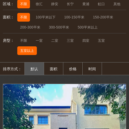
区域：
不限
徐汇
静安
长宁
黄浦
虹口
其他
面积：
不限
100平米以下
100-150平米
150-200平米
200-300平米
300-500平米
500平米以上
房型：
不限
一室
二室
三室
四室
五室
五室以上
排序方式：
默认
面积
价格
时间