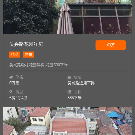
吴兴路花园洋房
¥0万
精品
热推
吴兴路独栋花园洋房,花园500平米
价格
地址
0万元
吴兴路近康平路
房型
面积
6房2厅4卫
385平米