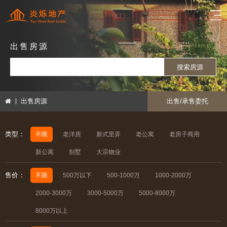
出售房源
搜索房源
出售房源
出售/承售委托
类型：
不限
老洋房
新式里弄
老公寓
老房子商用
新公寓
别墅
大宗物业
售价：
不限
500万以下
500-1000万
1000-2000万
2000-3000万
3000-5000万
5000-8000万
8000万以上