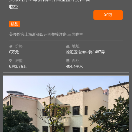
临空
¥0万
精品
美领馆旁上海新邨四开间整幢洋房,三面临空
价格
地址
0万元
徐汇区淮海中路1487弄
房型
面积
6房3厅6卫
404.4平米