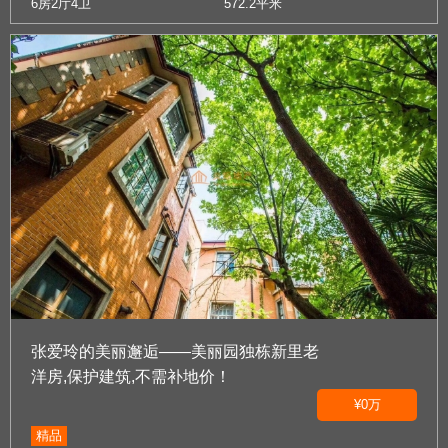
6房2厅4卫
572.2平米
张爱玲的美丽邂逅——美丽园独栋新里老
洋房,保护建筑,不需补地价！
¥0万
精品