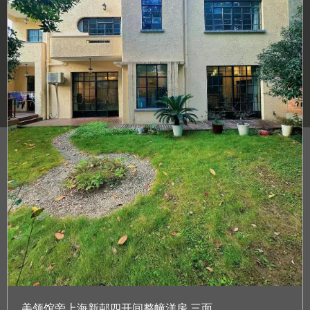
美领馆旁上海新邨四开间整幢洋房,三面