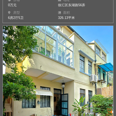
0万元
徐汇区东湖路56弄
房型
面积
6房2厅5卫
326.13平米