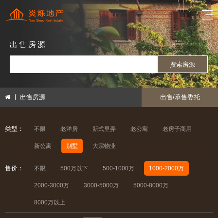
出售房源
搜索房源
出售房源
出售/承售委托
类型：
不限
老洋房
新式里弄
老公寓
老房子商用
新公寓
别墅
大宗物业
售价：
不限
500万以下
500-1000万
1000-2000万
2000-3000万
3000-5000万
5000-8000万
8000万以上