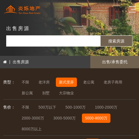
出售房源
搜索房源
出售房源
出售/承售委托
类型：
不限
老洋房
新式里弄
老公寓
老房子商用
新公寓
别墅
大宗物业
售价：
不限
500万以下
500-1000万
1000-2000万
2000-3000万
3000-5000万
5000-8000万
8000万以上