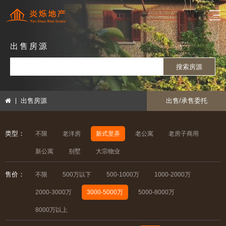
出售房源
搜索房源
出售房源
出售/承售委托
类型：
不限
老洋房
新式里弄
老公寓
老房子商用
新公寓
别墅
大宗物业
售价：
不限
500万以下
500-1000万
1000-2000万
2000-3000万
3000-5000万
5000-8000万
8000万以上