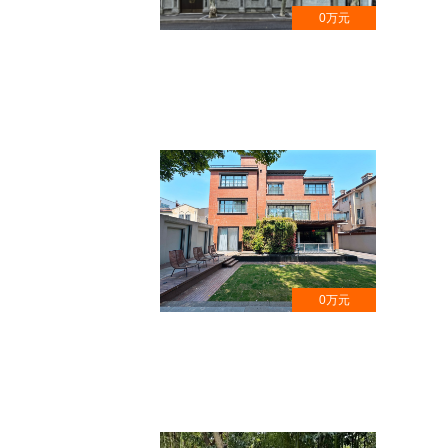
0万元
安福路沿街花园洋房 , 名人旧居,徐
汇区文物保护点
0万元
徐汇区湖南路千平独栋奢宅 , 带电
梯,耗资3000万装修打造