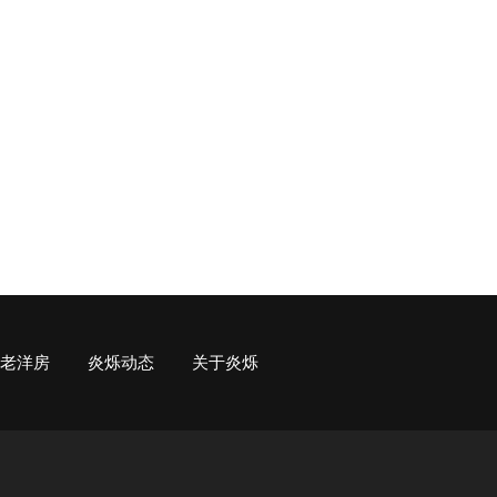
老洋房
炎烁动态
关于炎烁