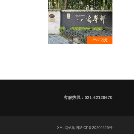
2588万元
中星美华邨·大平层出售·古北隐秘
豪宅小区· 专案代理
客服热线：021-62129670
XML
网站地图
沪ICP备20200525号