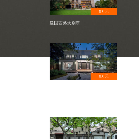
0万元
建国西路大别墅
0万元
安福路花园洋房,获奖设计,日式园
林风格