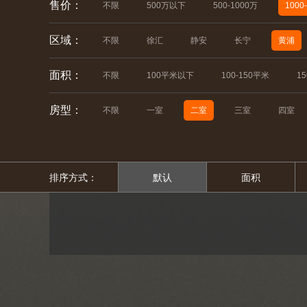
售价：
不限
500万以下
500-1000万
1000
区域：
不限
徐汇
静安
长宁
黄浦
面积：
不限
100平米以下
100-150平米
1
房型：
不限
一室
二室
三室
四室
排序方式：
默认
面积