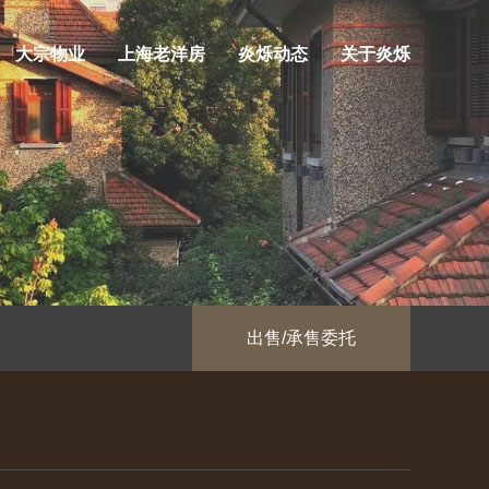
大宗物业
上海老洋房
炎烁动态
关于炎烁
出售/承售委托