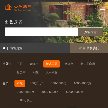
出售房源
搜索房源
出售房源
出售/承售委托
类型：
不限
老洋房
新式里弄
老公寓
老房子商用
新公寓
别墅
大宗物业
售价：
不限
500万以下
500-1000万
1000-2000万
2000-3000万
3000-5000万
5000-8000万
8000万以上