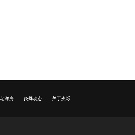
老洋房
炎烁动态
关于炎烁