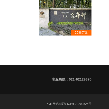
2588万元
中星美华邨·大平层出售·古北隐秘
豪宅小区· 专案代理
客服热线：021-62129670
XML
网站地图
沪ICP备20200525号