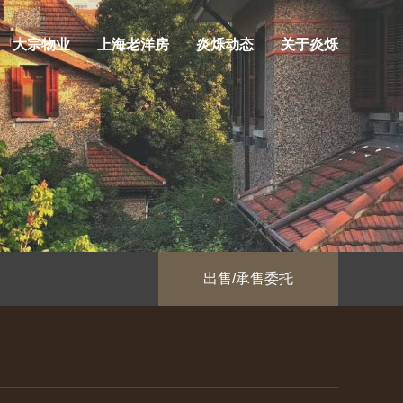
大宗物业
上海老洋房
炎烁动态
关于炎烁
出售/承售委托