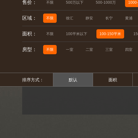
售价：
不限
500万以下
500-1000万
1000
区域：
不限
徐汇
静安
长宁
黄浦
面积：
不限
100平米以下
100-150平米
1
房型：
不限
一室
二室
三室
四室
排序方式：
默认
面积