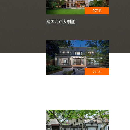
0万元
建国西路大别墅
0万元
安福路花园洋房,获奖设计,日式园
林风格