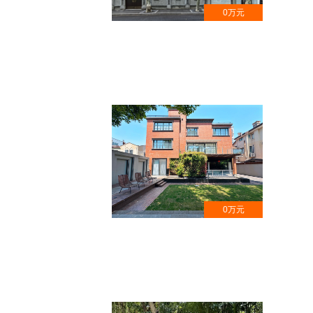
0万元
安福路沿街花园洋房 , 名人旧居,徐
汇区文物保护点
0万元
徐汇区湖南路千平独栋奢宅 , 带电
梯,耗资3000万装修打造