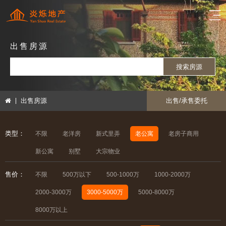
出售房源
搜索房源
出售房源
出售/承售委托
类型：
不限
老洋房
新式里弄
老公寓
老房子商用
新公寓
别墅
大宗物业
售价：
不限
500万以下
500-1000万
1000-2000万
2000-3000万
3000-5000万
5000-8000万
8000万以上