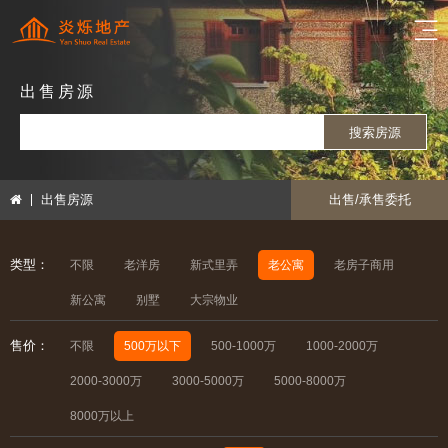
出售房源
搜索房源
出售房源
出售/承售委托
类型：
不限
老洋房
新式里弄
老公寓
老房子商用
新公寓
别墅
大宗物业
售价：
不限
500万以下
500-1000万
1000-2000万
2000-3000万
3000-5000万
5000-8000万
8000万以上