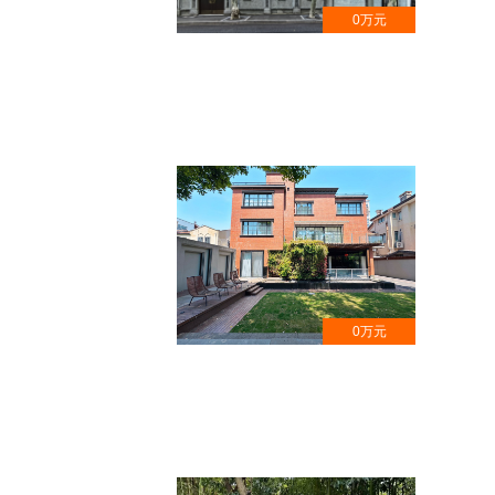
0万元
安福路沿街花园洋房 , 名人旧居,徐
汇区文物保护点
0万元
徐汇区湖南路千平独栋奢宅 , 带电
梯,耗资3000万装修打造