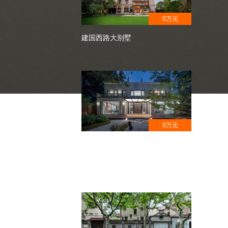
0万元
建国西路大别墅
0万元
安福路花园洋房,获奖设计,日式园
林风格