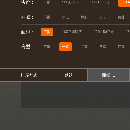
售价：
不限
500万以下
500-1000万
1000
区域：
不限
徐汇
静安
长宁
黄浦
面积：
不限
100平米以下
100-150平米
1
房型：
不限
一室
二室
三室
四室
排序方式：
默认
面积