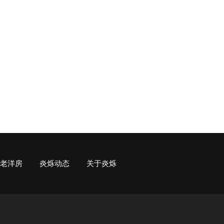
老洋房
炎烁动态
关于炎烁