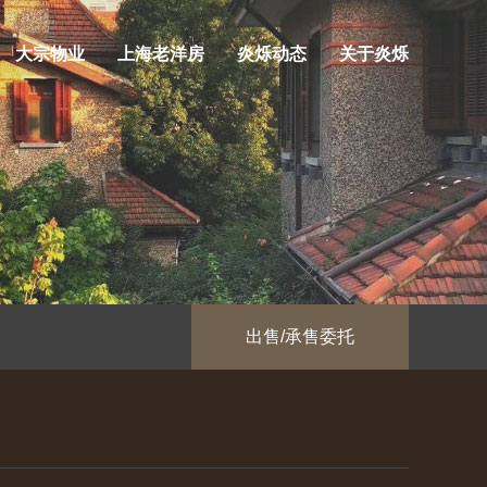
大宗物业
上海老洋房
炎烁动态
关于炎烁
出售/承售委托