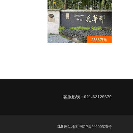
2588万元
中星美华邨·大平层出售·古北隐秘
豪宅小区· 专案代理
客服热线：021-62129670
XML
网站地图
沪ICP备20200525号