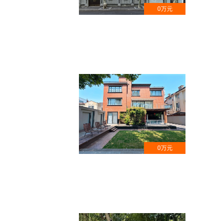
0万元
安福路沿街花园洋房 , 名人旧居,徐
汇区文物保护点
0万元
徐汇区湖南路千平独栋奢宅 , 带电
梯,耗资3000万装修打造