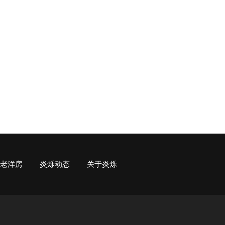
老洋房
炎烁动态
关于炎烁