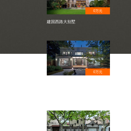
0万元
建国西路大别墅
0万元
安福路花园洋房,获奖设计,日式园
林风格