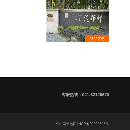
2588万元
中星美华邨·大平层出售·古北隐秘
豪宅小区· 专案代理
客服热线：021-62129670
XML
网站地图
沪ICP备20200525号