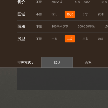
售价：
不限
500万以下
500-1000万
1000
区域：
不限
徐汇
静安
长宁
黄浦
面积：
不限
100平米以下
100-150平米
1
房型：
不限
一室
二室
三室
四室
排序方式：
默认
面积