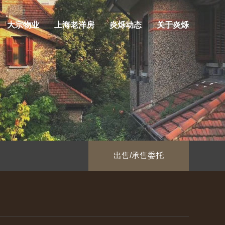
大宗物业
上海老洋房
炎烁动态
关于炎烁
出售/承售委托