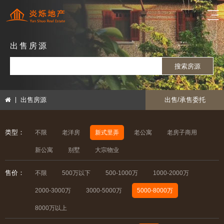
出售房源
搜索房源
出售房源
出售/承售委托
类型：
不限
老洋房
新式里弄
老公寓
老房子商用
新公寓
别墅
大宗物业
售价：
不限
500万以下
500-1000万
1000-2000万
2000-3000万
3000-5000万
5000-8000万
8000万以上