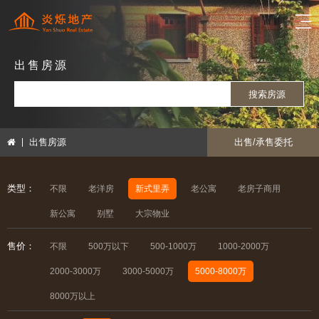
出售房源
搜索房源
出售房源
出售/承售委托
类型：
不限
老洋房
新式里弄
老公寓
老房子商用
新公寓
别墅
大宗物业
售价：
不限
500万以下
500-1000万
1000-2000万
2000-3000万
3000-5000万
5000-8000万
8000万以上