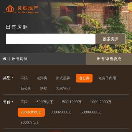
出售房源
搜索房源
出售房源
出售/承售委托
类型：
不限
老洋房
新式里弄
老公寓
老房子商用
新公寓
别墅
大宗物业
售价：
不限
500万以下
500-1000万
1000-2000万
2000-3000万
3000-5000万
5000-8000万
8000万以上