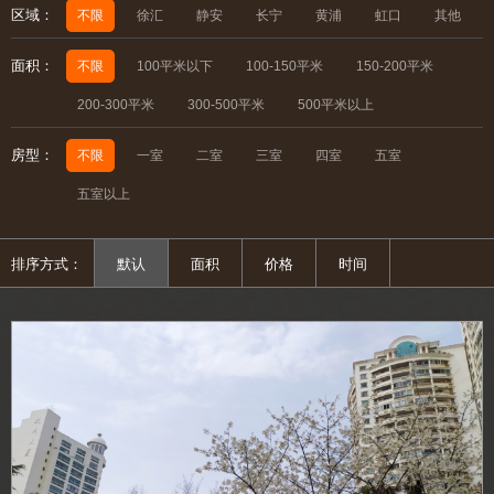
区域：
不限
徐汇
静安
长宁
黄浦
虹口
其他
面积：
不限
100平米以下
100-150平米
150-200平米
200-300平米
300-500平米
500平米以上
房型：
不限
一室
二室
三室
四室
五室
五室以上
排序方式：
默认
面积
价格
时间