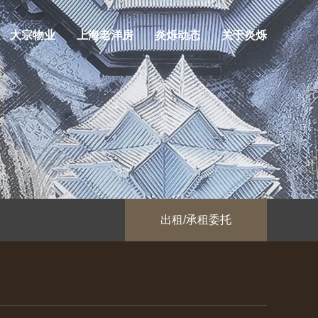
大宗物业
上海老洋房
炎烁动态
关于炎烁
出租/承租委托