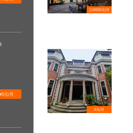
118000元/月
华山路整栋欧式风格花园洋房出租,
兴国宾馆旁
弄
¥0元/月
0元/月
延安中路独栋花园洋房出租,超大四
开间格局