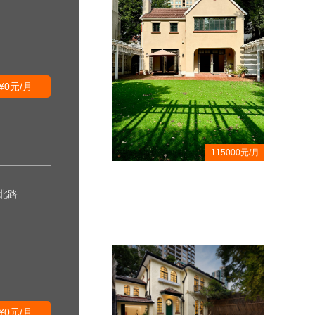
¥0元/月
115000元/月
出租,华山路独栋花园洋房,四面临
北路
空
¥0元/月