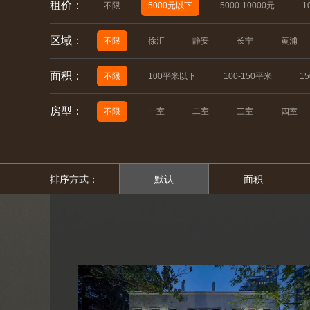
租价：
不限
5000元以下
5000-10000元
1
区域：
不限
徐汇
静安
长宁
黄浦
面积：
不限
100平米以下
100-150平米
1
房型：
不限
一室
二室
三室
四室
排序方式：
默认
面积