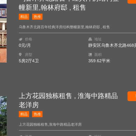
幢新里,翰林府邸 , 租售
精品
热推
乌鲁木齐北路百年经典洋房结构整幢新里,翰林府邸 , 租售
价格
地址
0元/月
静安区乌鲁木齐北路468
房型
面积
5房2厅4卫
359.62平米
上方花园独栋租售 , 淮海中路精品
老洋房
精品
热推
上方花园独栋租售,淮海中路精品老洋房