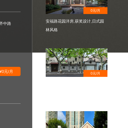
0元/月
安福路花园洋房,获奖设计,日式园
齐中路
林风格
¥0元/月
0元/月
安福路沿街花园洋房 , 名人旧居,徐
汇区文物保护点